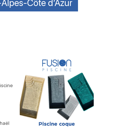
-Alpes-Côte d’Azur
iscine
haël