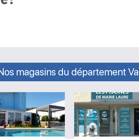
Nos magasins du département Va
Magasin
Magasin
Evasion
Les
Piscines
piscines
Saint-
de
Maximin-
Marie