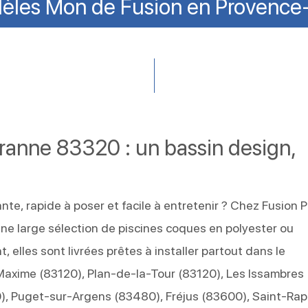
èles Mon de Fusion en Provence
ranne 83320 : un bassin design,
nte, rapide à poser et facile à entretenir ? Chez Fusion P
e large sélection de piscines coques en polyester ou
, elles sont livrées prêtes à installer partout dans le
Maxime (83120), Plan-de-la-Tour (83120), Les Issambres
, Puget-sur-Argens (83480), Fréjus (83600), Saint-Rap