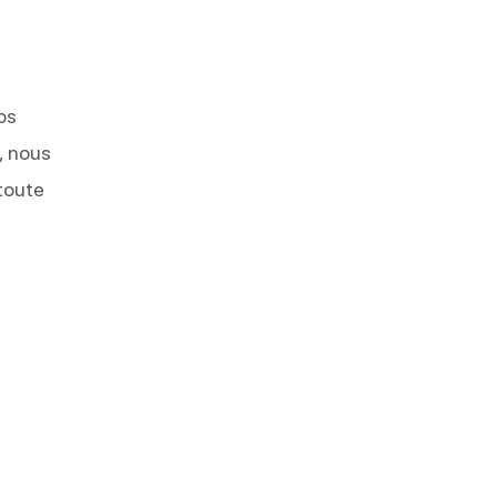
os
, nous
toute