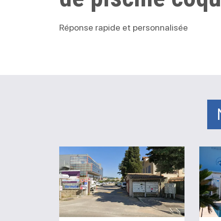
Réponse rapide et personnalisée
Magasin
piscine
Ollioules
AGS
Piscines