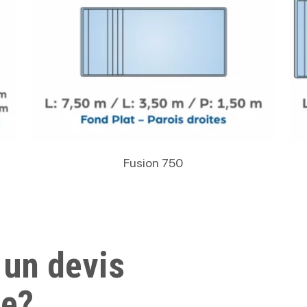
Lire La Suite
Fusion 750
 un devis
ue?