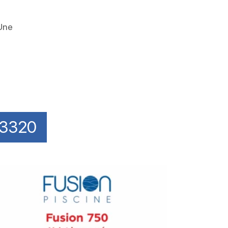
 Une
83320