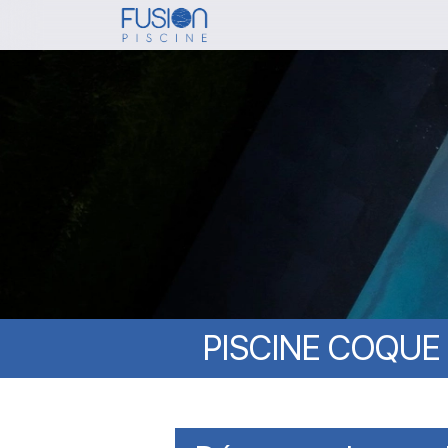
Skip
to
main
content
PISCINE
COQUE