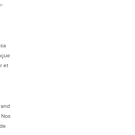
e-
 sa
onçue
r et
grand
. Nos
 de