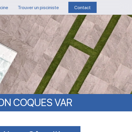
scine
Trouver un pisciniste
Contact
ION
COQUES
VAR