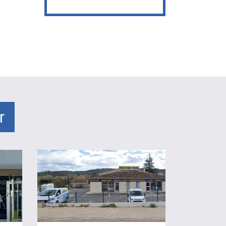
r
Magasin
Docteur
Pool
Tourrettes