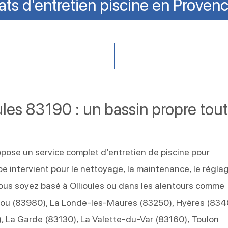
ats d'entretien piscine en Proven
oules 83190 : un bassin propre tou
opose un service complet d’entretien de piscine pour
ipe intervient pour le nettoyage, la maintenance, le régla
vous soyez basé à Ollioules ou dans les alentours comme
ou (83980), La Londe-les-Maures (83250), Hyères (834
, La Garde (83130), La Valette-du-Var (83160), Toulon