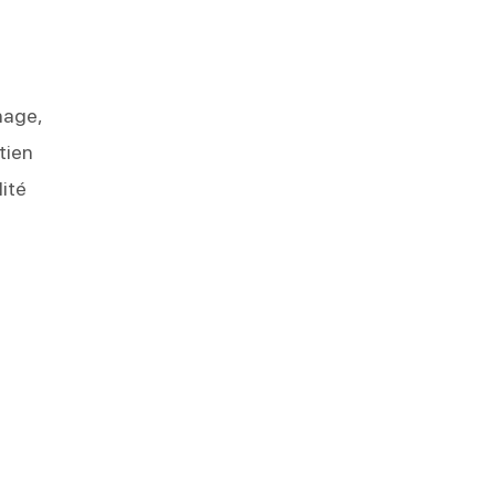
nage,
tien
lité