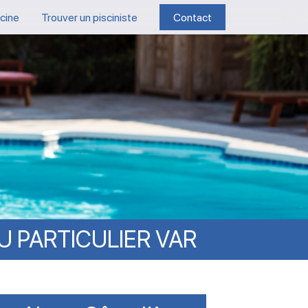
scine
Trouver un pisciniste
Contact
U
PARTICULIER
VAR