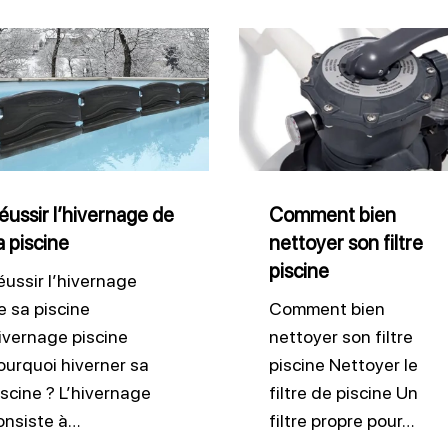
ir
Comment
ernage
bien
nettoyer
son
ne
filtre
piscine
éussir l’hivernage de
Comment bien
a piscine
nettoyer son filtre
piscine
éussir l’hivernage
e sa piscine
Comment bien
ivernage piscine
nettoyer son filtre
ourquoi hiverner sa
piscine Nettoyer le
iscine ? L’hivernage
filtre de piscine Un
onsiste à…
filtre propre pour…