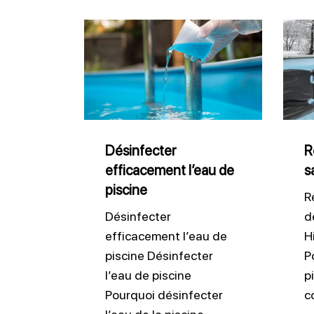
Désinfecter
Réuss
efficacement
l’hiv
l’eau
de
de
sa
piscine
pisci
Désinfecter
R
efficacement l’eau de
s
piscine
R
Désinfecter
d
efficacement l’eau de
H
piscine Désinfecter
P
l’eau de piscine
p
Pourquoi désinfecter
c