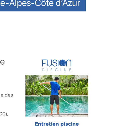
ce-Alpes-Côte d’Azur
te
ge des
00),