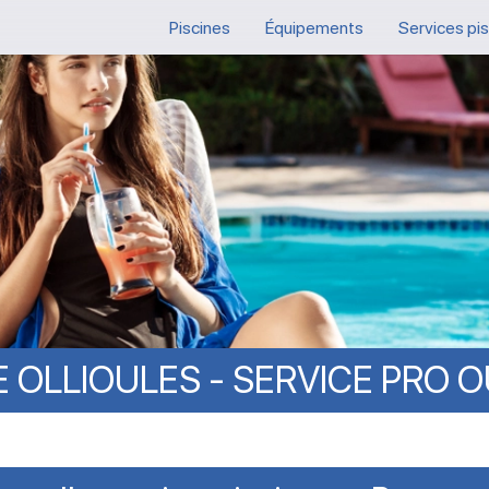
Piscines
Équipements
Services pi
E
OLLIOULES
-
SERVICE
PRO
O