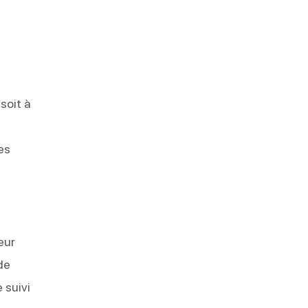
soit à
u
es
eur
de
 suivi