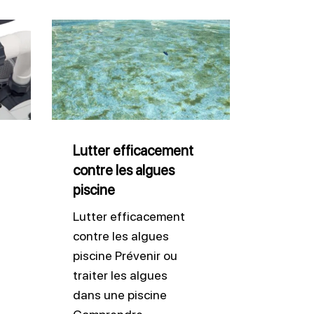
Lutter
efficacement
contre
les
algues
piscine
Lutter efficacement
contre les algues
piscine
Lutter efficacement
contre les algues
piscine Prévenir ou
traiter les algues
dans une piscine