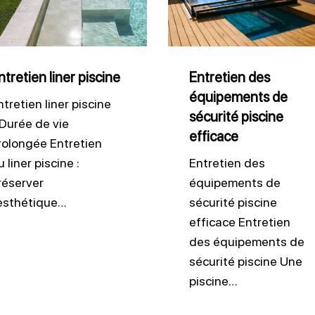
ne
équipements
de
sécurité
piscine
ntretien liner piscine
Entretien des
équipements de
efficace
ntretien liner piscine
sécurité piscine
 Durée de vie
efficace
rolongée Entretien
 liner piscine :
Entretien des
réserver
équipements de
’esthétique…
sécurité piscine
efficace Entretien
des équipements de
sécurité piscine Une
piscine…