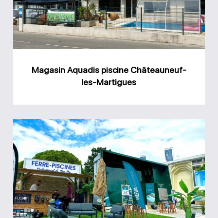
les-
Martigues
Magasin Aquadis piscine Châteauneuf-
les-Martigues
Magasin
Ferre
Piscines
Allauch