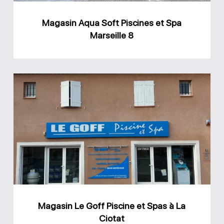
8
Magasin Aqua Soft Piscines et Spa
Marseille 8
Magasin
Le
Goff
Piscine
et
Spas
à
La
Magasin Le Goff Piscine et Spas à La
Ciotat
Ciotat