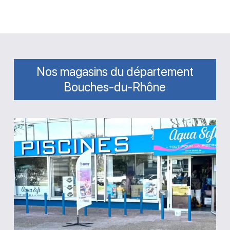
Nos magasins du département
Bouches-du-Rhône
Magasin
Aqua
Soft
Piscines
et
Spa
Marseille