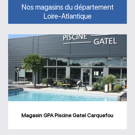
Nos magasins du département
Loire-Atlantique
Magasin
GPA
Piscine
Gatel
Carquefou
Magasin GPA Piscine Gatel Carquefou