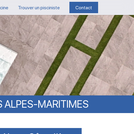
scine
Trouver un pisciniste
Contact
S
ALPES-MARITIMES