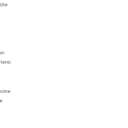
Côte
un
tenir.
scine
le