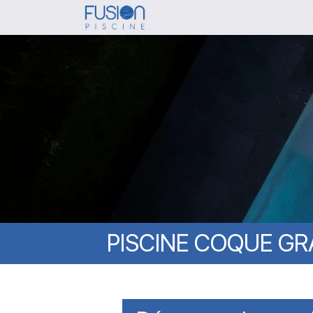
Skip
to
main
content
PISCINE
COQUE
GR