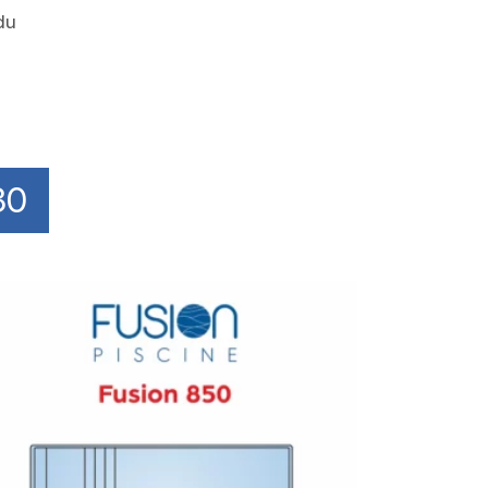
du
30