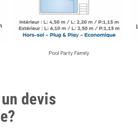
Lire La Suite
Pool Party Family
 un devis
ue?