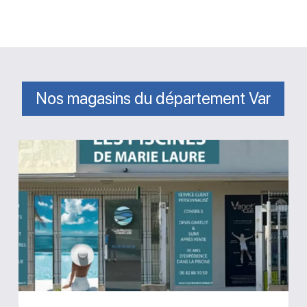
Nos magasins du département Var
Magasin
Les
piscines
de
Marie
Laure
Saint-