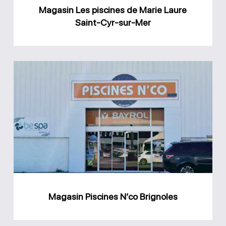
Cyr-
Magasin Les piscines de Marie Laure
sur-
Saint-Cyr-sur-Mer
Mer
Magasin
Piscines
N’co
Brignoles
Magasin Piscines N’co Brignoles