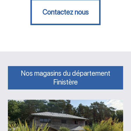
Contactez nous
Contactez nous
Nos magasins du département
Finistère
Terracotta
Piscine
et