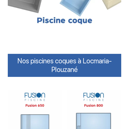
Nos piscines coques à Locmaria-
Plouzané