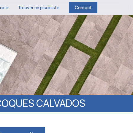
scine
Trouver un pisciniste
Contact
COQUES
CALVADOS