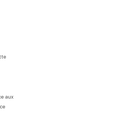
tte
ce aux
 ce