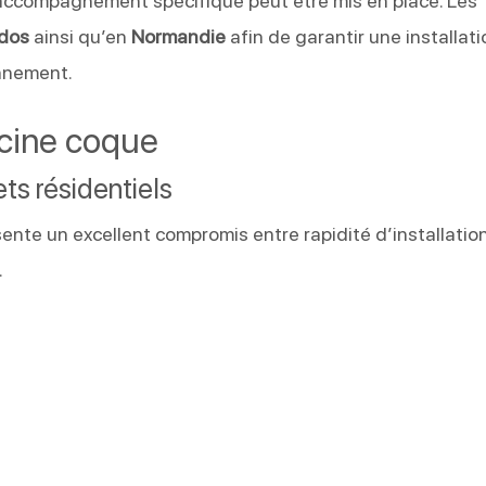
n accompagnement spécifique peut être mis en place. Les
dos
ainsi qu’en
Normandie
afin de garantir une installati
onnement.
scine coque
ts résidentiels
ente un excellent compromis entre rapidité d’installation
.