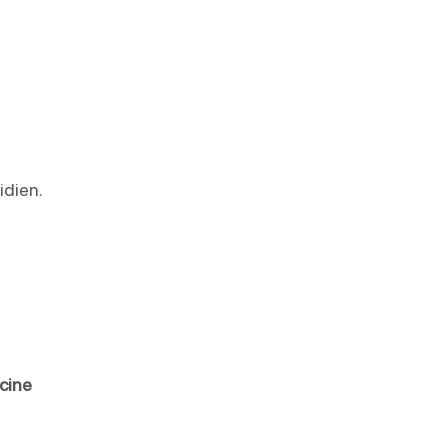
idien.
s
scine