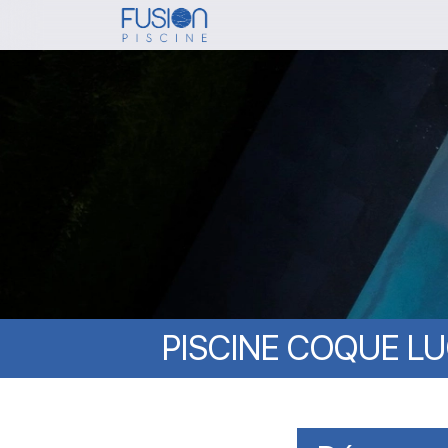
Skip
to
main
content
PISCINE
COQUE
LU