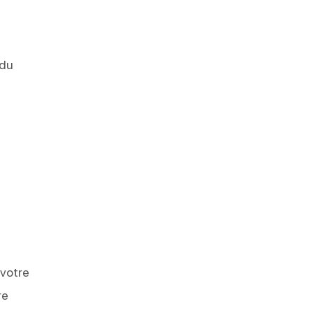
 du
 votre
re