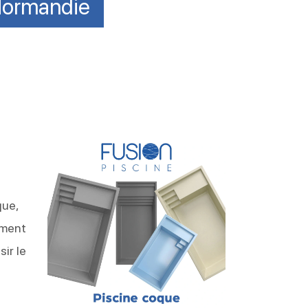
 Normandie
que,
ement
ir le