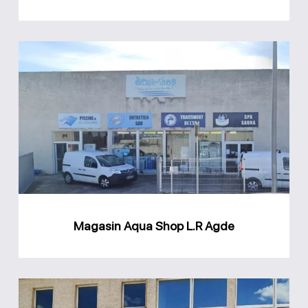
Magasin
Aqua
Shop
L.R
Agde
Magasin Aqua Shop L.R Agde
Magasin