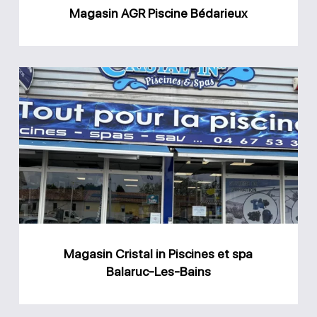
Magasin AGR Piscine Bédarieux
Magasin
Cristal
in
Piscines
et
spa
Balaruc-
Les-
Magasin Cristal in Piscines et spa
Bains
Balaruc-Les-Bains