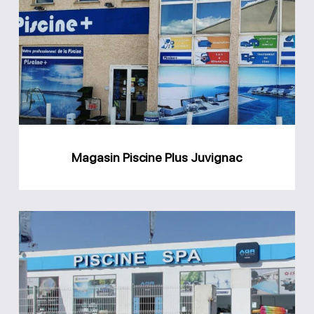
Piscine
Plus
Juvignac
Magasin Piscine Plus Juvignac
Magasin
AGR
Piscine
Béziers