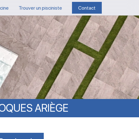
scine
Trouver un pisciniste
Contact
OQUES
ARIÈGE