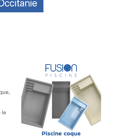
Occitanie
que,
 le