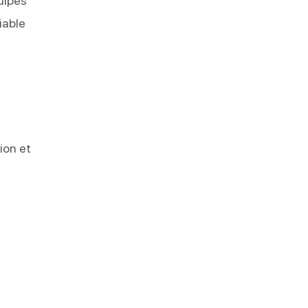
uipes
iable
ion et