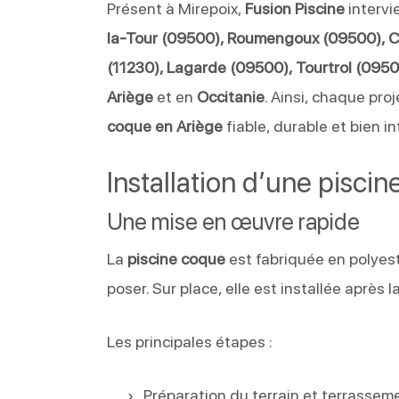
Présent à Mirepoix,
Fusion Piscine
intervi
la-Tour (09500), Roumengoux (09500), C
(11230), Lagarde (09500), Tourtrol (09
Ariège
et en
Occitanie
. Ainsi, chaque pro
coque en Ariège
fiable, durable et bien in
Installation d’une pisci
Une mise en œuvre rapide
La
piscine coque
est fabriquée en polyest
poser. Sur place, elle est installée après
Les principales étapes :
Préparation du terrain et terrassem