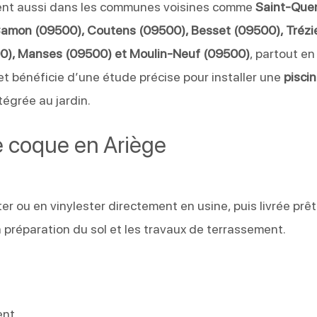
ent aussi dans les communes voisines comme
Saint-Que
amon (09500), Coutens (09500), Besset (09500), Trézi
500), Manses (09500) et Moulin-Neuf (09500)
, partout en
jet bénéficie d’une étude précise pour installer une
pisci
tégrée au jardin.
ne coque en Ariège
er ou en vinylester directement en usine, puis livrée prêt
 la préparation du sol et les travaux de terrassement.
ent