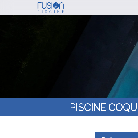
Skip
to
main
content
PISCINE
COQU