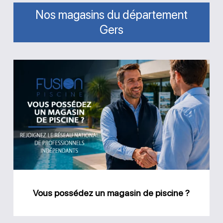
Nos magasins du département
Gers
Vous
possédez
un
magasin
de
piscine
?
Vous possédez un magasin de piscine ?