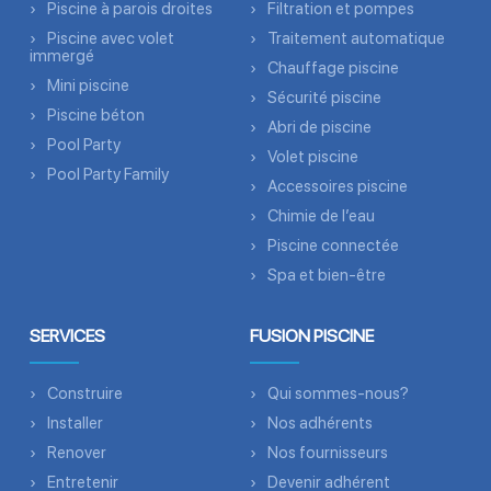
Piscine à parois droites
Filtration et pompes
Piscine avec volet
Traitement automatique
immergé
Chauffage piscine
Mini piscine
Sécurité piscine
Piscine béton
Abri de piscine
Pool Party
Volet piscine
Pool Party Family
Accessoires piscine
Chimie de l’eau
Piscine connectée
Spa et bien-être
SERVICES
FUSION PISCINE
Construire
Qui sommes-nous?
Installer
Nos adhérents
Renover
Nos fournisseurs
Entretenir
Devenir adhérent