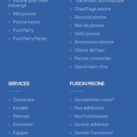
Piscine avec volet
Traitement automatique
immergé
Chauffage piscine
Mini piscine
Sécurité piscine
Piscine béton
Abri de piscine
Pool Party
Volet piscine
Pool Party Family
Accessoires piscine
Chimie de l’eau
Piscine connectée
Spa et bien-être
SERVICES
FUSION PISCINE
Construire
Qui sommes-nous?
Installer
Nos adhérents
Renover
Nos fournisseurs
Entretenir
Devenir adhérent
Équiper
Devenir fournisseur