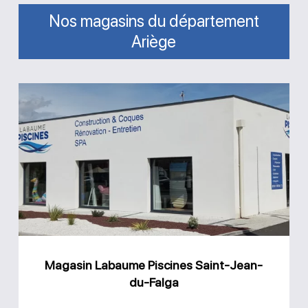
Nos magasins du département
Ariège
Magasin
Labaume
Piscines
Saint-
Jean-
du-
Falga
Magasin Labaume Piscines Saint-Jean-
du-Falga