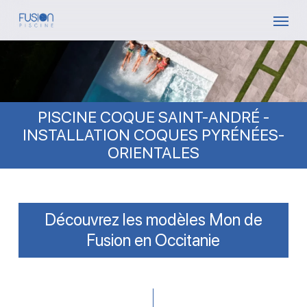
Skip
Menu
to
main
content
PISCINE COQUE SAINT-ANDRÉ -
INSTALLATION COQUES PYRÉNÉES-
ORIENTALES
Découvrez les modèles Mon de
Fusion en Occitanie