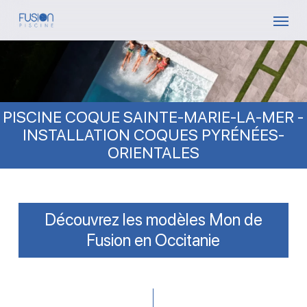
Skip
Menu
to
main
content
PISCINE COQUE SAINTE-MARIE-LA-MER -
INSTALLATION COQUES PYRÉNÉES-
ORIENTALES
Découvrez les modèles Mon de
Fusion en Occitanie