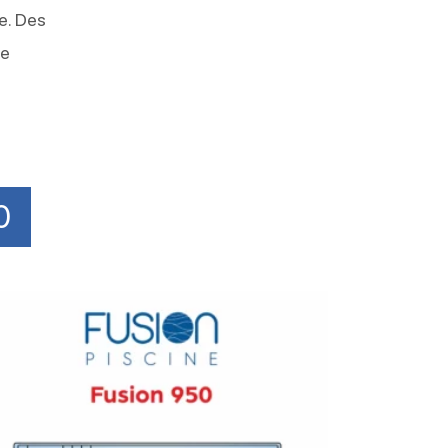
e. Des
re
0