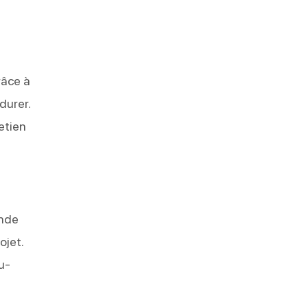
râce à
durer.
retien
ande
ojet.
u-