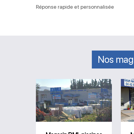
Réponse rapide et personnalisée
Nos mag
Magasin
DML
piscines
Bouc-
Bel-
Air