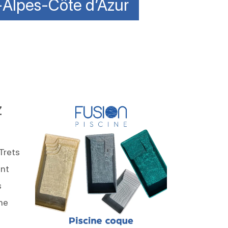
-Alpes-Côte d’Azur
z
 Trets
ent
s
ne