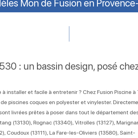
èles Mon de Fusion en Provence
3530 : un bassin design, posé che
à installer et facile à entretenir ? Chez Fusion Piscine à
e piscines coques en polyester et vinylester. Directem
 sont livrées prêtes à poser dans tout le département de
ang (13130), Rognac (13340), Vitrolles (13127), Marigna
), Coudoux (13111), La Fare-les-Oliviers (13580), Saint-