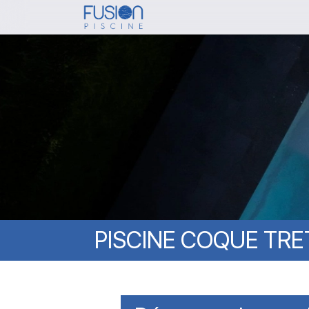
Skip
to
main
content
PISCINE
COQUE
TRE