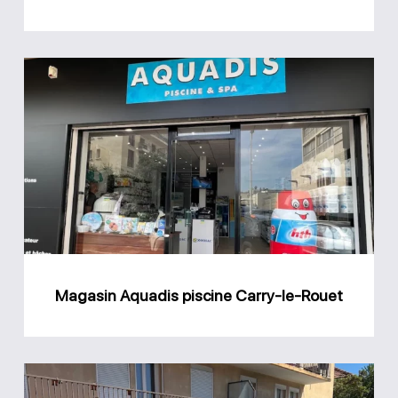
Magasin
Aquadis
piscine
Carry-
le-
Rouet
Magasin Aquadis piscine Carry-le-Rouet
Magasin