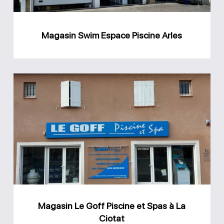
Magasin Swim Espace Piscine Arles
Magasin
Le
Goff
Piscine
et
Spas
à
La
Magasin Le Goff Piscine et Spas à La
Ciotat
Ciotat