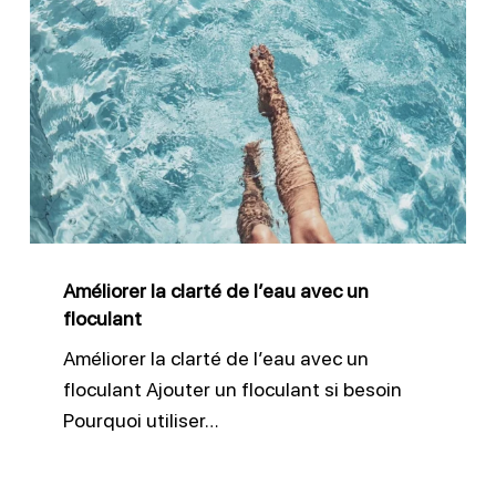
Améliorer
la
clarté
de
l’eau
avec
un
floculant
Améliorer la clarté de l’eau avec un
floculant
Améliorer la clarté de l’eau avec un
floculant Ajouter un floculant si besoin
Pourquoi utiliser…