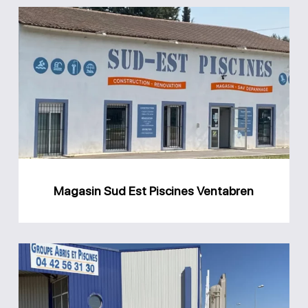
Magasin
Sud
Est
Piscines
Ventabren
Magasin Sud Est Piscines Ventabren
Magasin
Groupe
Abris