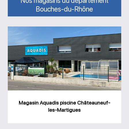
Nos magasins du département
Bouches-du-Rhône
Magasin
Aquadis
piscine
Châteauneuf-
les-
Martigues
Magasin Aquadis piscine Châteauneuf-
les-Martigues