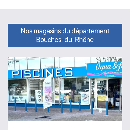
Nos magasins du département
Bouches-du-Rhône
Magasin
Aqua
Soft
Piscines
et
Spa
Marseille
8