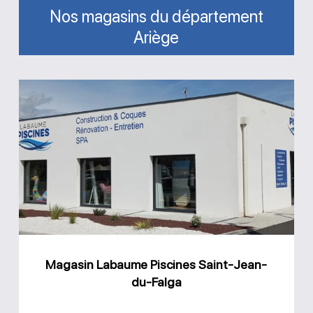
Nos magasins du département
Ariège
Magasin
Labaume
Piscines
Saint-
Jean-
du-
Falga
Magasin Labaume Piscines Saint-Jean-
du-Falga