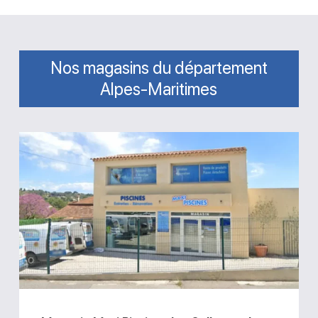
Nos magasins du département
Alpes-Maritimes
Magasin
Maxi
Piscines
La-
Colle-
sur-
Loup