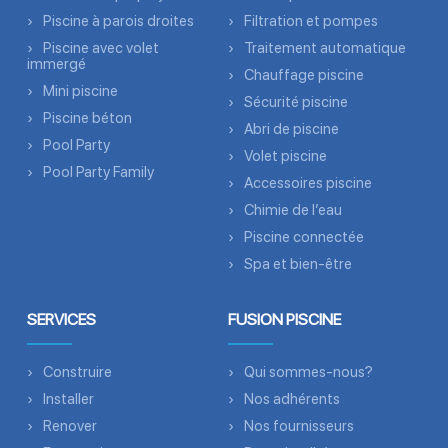
Piscine à parois droites
Filtration et pompes
Piscine avec volet
Traitement automatique
immergé
Chauffage piscine
Mini piscine
Sécurité piscine
Piscine béton
Abri de piscine
Pool Party
Volet piscine
Pool Party Family
Accessoires piscine
Chimie de l’eau
Piscine connectée
Spa et bien-être
SERVICES
FUSION PISCINE
Construire
Qui sommes-nous?
Installer
Nos adhérents
Renover
Nos fournisseurs