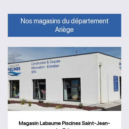
Nos magasins du département
Ariège
Magasin
Labaume
Piscines
Saint-
Jean-
du-
Falga
Magasin Labaume Piscines Saint-Jean-