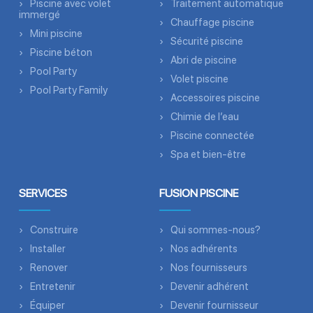
Piscine avec volet
Traitement automatique
immergé
Chauffage piscine
Mini piscine
Sécurité piscine
Piscine béton
Abri de piscine
Pool Party
Volet piscine
Pool Party Family
Accessoires piscine
Chimie de l’eau
Piscine connectée
Spa et bien-être
SERVICES
FUSION PISCINE
Construire
Qui sommes-nous?
Installer
Nos adhérents
Renover
Nos fournisseurs
Entretenir
Devenir adhérent
Équiper
Devenir fournisseur