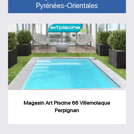
Pyrénées-Orientales
Magasin
Art
Piscine
66
Villemolaque
Perpignan
Magasin Art Piscine 66 Villemolaque
Perpignan