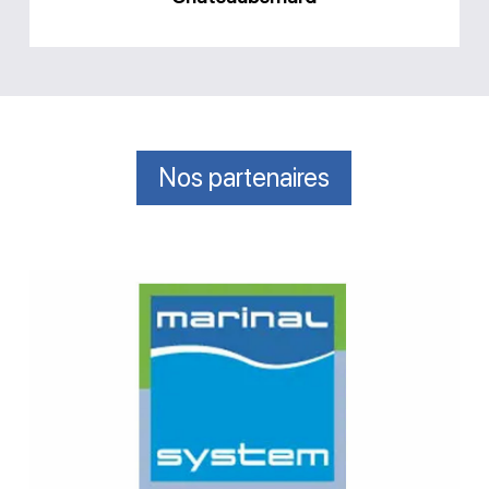
Nos partenaires
Construire
une
piscine
béton
monobloc
avec