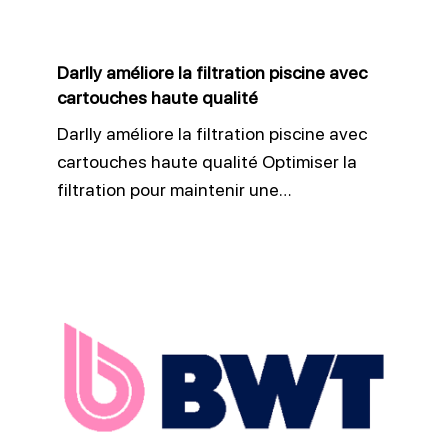
cartouches
haute
Darlly améliore la filtration piscine avec
qualité
cartouches haute qualité
Darlly améliore la filtration piscine avec
cartouches haute qualité Optimiser la
filtration pour maintenir une…
BWT
traitement
eau
piscine
performant
et