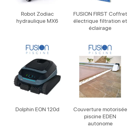
Lire La Suite
Lire La Suite
Robot Zodiac
FUSION FIRST Coffret
hydraulique MX6
électrique filtration et
éclairage
Lire La Suite
Lire La Suite
Dolphin EON 120d
Couverture motorisée
piscine EDEN
autonome