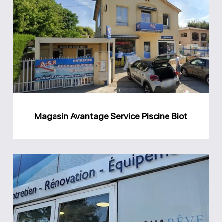
Avantage
Service
Piscine
Biot
Magasin Avantage Service Piscine Biot
Magasin
Aquareve
Antibes