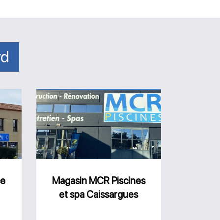
rd
Magasin
MCR
Piscines
et
spa
Caissargues
ce
Magasin MCR Piscines
et spa Caissargues