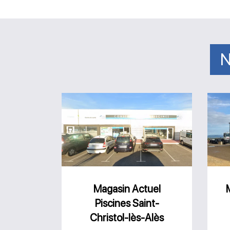
N
Magasin
Actuel
Piscines
Saint-
Christol-
lès-
Magasin Actuel
Piscines Saint-
Alès
Christol-lès-Alès