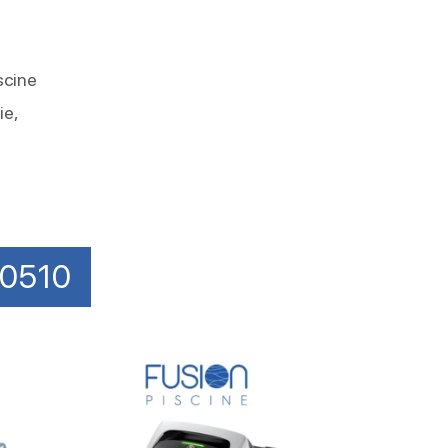
scine
ie,
 30510