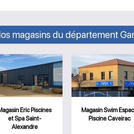
os magasins du département Ga
Magasin
Magasin
Eric
Swim
Piscines
Espace
et
Piscine
Spa
Caveirac
Saint-
Magasin Eric Piscines
Magasin Swim Espa
et Spa Saint-
Piscine Caveirac
Alexandre
Alexandre