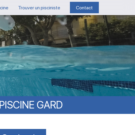
scine
Trouver un pisciniste
Contact
PISCINE
GARD