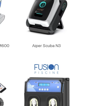
Lire La Suite
 M600
Aiper Scuba N3