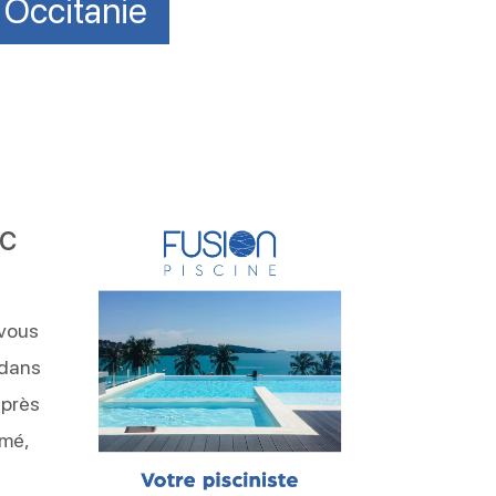
 Occitanie
ec
 vous
 dans
uprès
rmé,