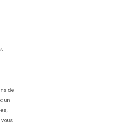
e,
ans de
ec un
pes,
r vous