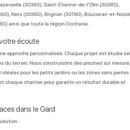
zevieille (30360), Saint-Étienne-de-l’Olm (30360),
60), Ners (30360), Brignon (30190), Boucoiran-et-Noziè
0) ainsi que toute la région Occitanie.
 votre écoute
une approche personnalisée. Chaque projet est étudié se
es du terrain. Nous construisons des piscines sur mesure
 idéales pour les petits jardins ou les zones sans permis
uit chaque chantier pour garantir un résultat durable et
paces dans le Gard
olution :