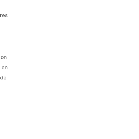
res
lon
, en
 de