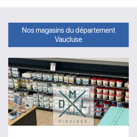
Nos magasins du département
Vaucluse
Magasin
DML
piscines
Lauris