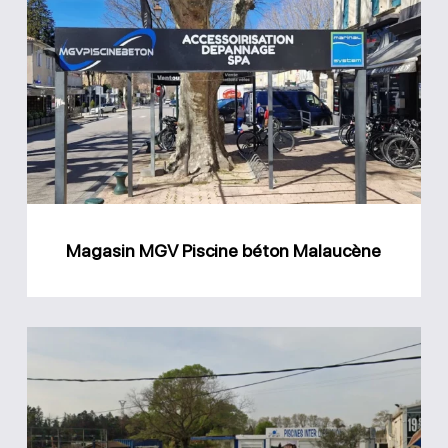
MGV
Piscine
béton
Malaucène
Magasin MGV Piscine béton Malaucène
Magasin
Piscine
Inter
Diffusion