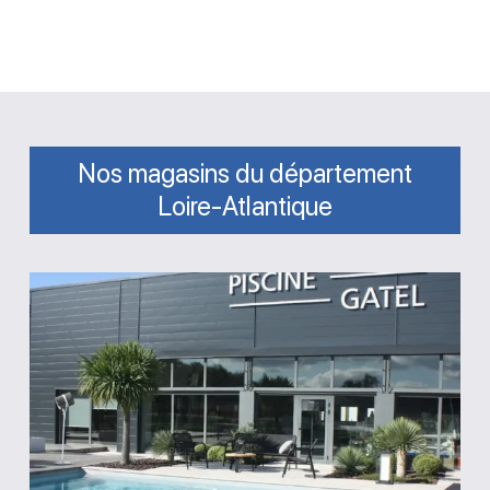
Nos magasins du département
Loire-Atlantique
Magasin
GPA
Piscine
Gatel
Carquefou