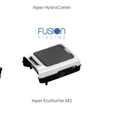
Lire La Suite
0
Aiper HydroComm
Lire La Suite
Aiper EcoSurfer M2