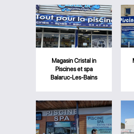
Magasin
Cristal
in
Piscines
et
spa
Magasin Cristal in
Piscines et spa
Balaruc-
Balaruc-Les-Bains
Les-
Bains
Magasin
AGR
Piscine