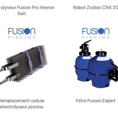
Lire La Suite
Lire La Suite
rolyseur Fusion Pro Akeron
Robot Zodiac CNX 2
Salt
Lire La Suite
Lire La Suite
Remplacement cellule
Filtre Fusion Expert
électrolyseur piscine