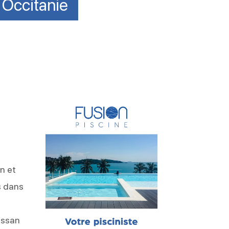
 Occitanie
e
on et
s dans
ussan