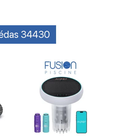
-Védas 34430