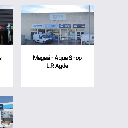
Magasin
Aqua
Shop
L.R
Agde
s
Magasin Aqua Shop
L.R Agde