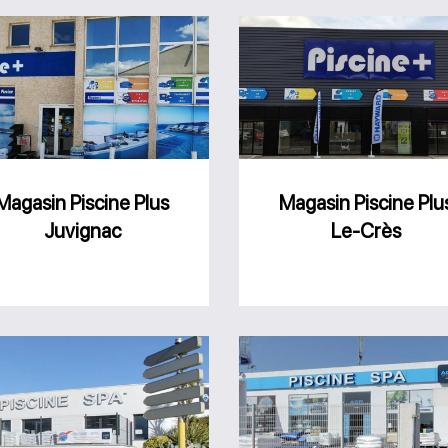
Magasin
Magasin
Piscine
Piscine
Plus
Plus
Juvignac
Le-
Crès
Magasin Piscine Plus
Magasin Piscine Plu
Juvignac
Le-Crès
Magasin
Magasin
AGR
AGR
Piscine
Piscine