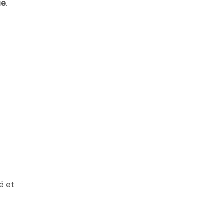
ie
.
é et