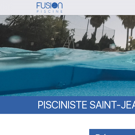
Skip
to
main
content
PISCINISTE
SAINT-JE