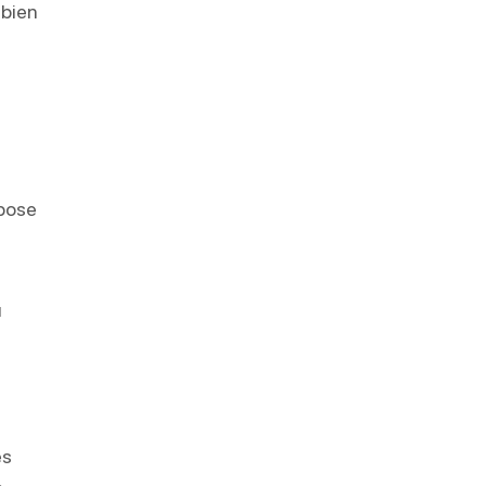
 bien
pose
u
es