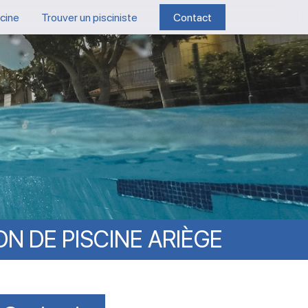
scine
Trouver un pisciniste
Contact
ON
DE
PISCINE
ARIÈGE