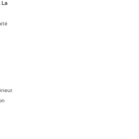
 La
,
mité
rieur.
on