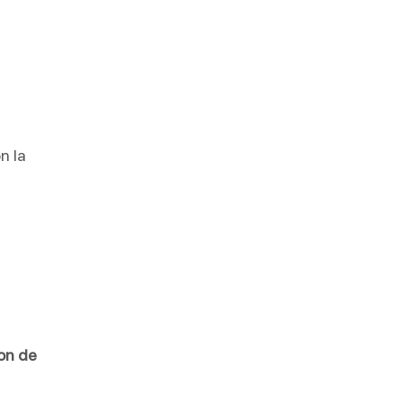
n la
on de