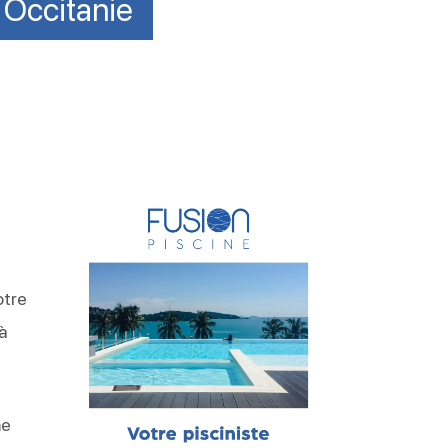
 Occitanie
otre
à
me