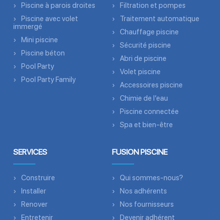
Piscine à parois droites
Filtration et pompes
Piscine avec volet
Traitement automatique
immergé
Chauffage piscine
Mini piscine
Sécurité piscine
Piscine béton
Abri de piscine
Pool Party
Volet piscine
Pool Party Family
Accessoires piscine
Chimie de l’eau
Piscine connectée
Spa et bien-être
SERVICES
FUSION PISCINE
Construire
Qui sommes-nous?
Installer
Nos adhérents
Renover
Nos fournisseurs
Entretenir
Devenir adhérent