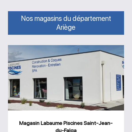
Nos magasins du département
Ariège
Magasin
Labaume
Piscines
Saint-
Jean-
du-
Falga
Magasin Labaume Piscines Saint-Jean-
du-Falga