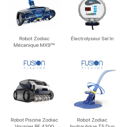
Lire La Suite
Lire La Suite
Robot Zodiac
Électrolyseur Sel In
Mécanique MX9™
Lire La Suite
Lire La Suite
Robot Piscine Zodiac
Robot Zodiac
Voyager RE 4300
hydraulique T5 Duo