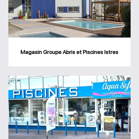
et
Piscines
Istres
Magasin Groupe Abris et Piscines Istres
Magasin
Aqua
Soft
Piscines
et
Spa