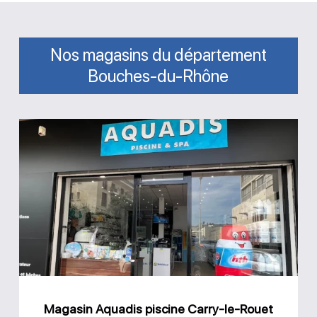
Nos magasins du département
Bouches-du-Rhône
Magasin
Aquadis
piscine
Carry-
le-
Rouet
Magasin Aquadis piscine Carry-le-Rouet