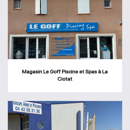
Le
Goff
Piscine
et
Spas
à
La
Magasin Le Goff Piscine et Spas à La
Ciotat
Ciotat
Magasin
Groupe
Abris