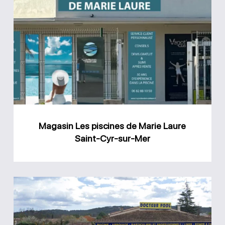
Magasin
Les
piscines
de
Marie
Laure
Saint-
Cyr-
Magasin Les piscines de Marie Laure
sur-
Saint-Cyr-sur-Mer
Mer
Magasin
Docteur
Pool