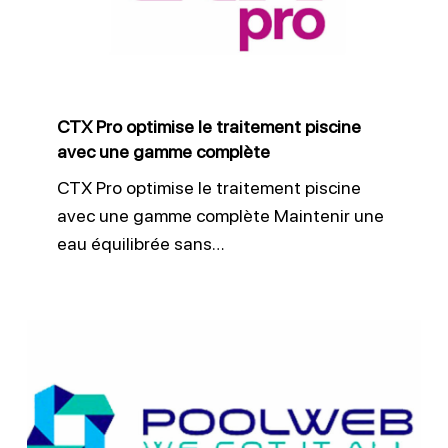
traitement
piscine
avec
une
CTX Pro optimise le traitement piscine
gamme
avec une gamme complète
complète
CTX Pro optimise le traitement piscine
avec une gamme complète Maintenir une
eau équilibrée sans…
Poolweb
fournit
rapidement
les