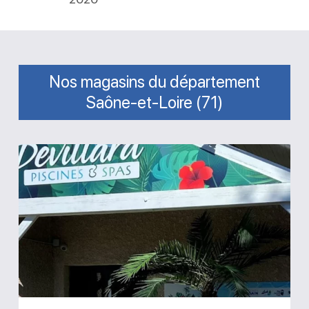
Nos magasins du département
Saône-et-Loire (71)
Magasin
Devillard
Paysages
Piscines
Curdin