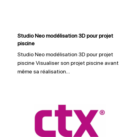
pour
projet
piscine
Studio Neo modélisation 3D pour projet
piscine
Studio Neo modélisation 3D pour projet
piscine Visualiser son projet piscine avant
même sa réalisation…
CTX
Pro
optimise
le