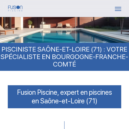
Skip
Menu
to
main
content
PISCINISTE SAÔNE-ET-LOIRE (71) : VOTRE
SPÉCIALISTE EN BOURGOGNE-FRANCHE-
COMTÉ
Fusion Piscine, expert en piscines
en Saône-et-Loire (71)