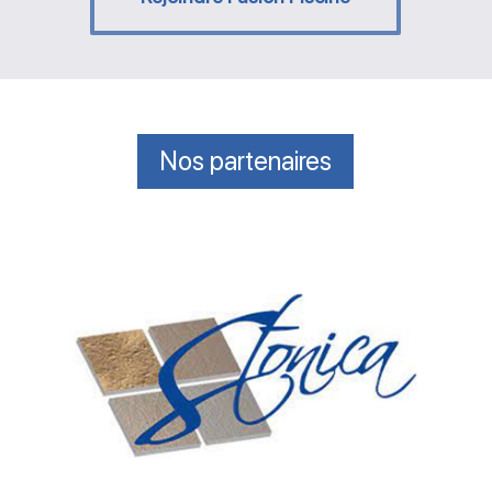
Nos partenaires
Stonica
margelles
et
pierres
naturelles
pour
piscine