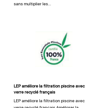
sans multiplier les…
LEP
améliore
la
filtration
piscine
avec
verre
recyclé
LEP améliore la filtration piscine avec
français
verre recyclé français
LEP améliore la filtration piscine avec
verre recyclé français Améliorer la