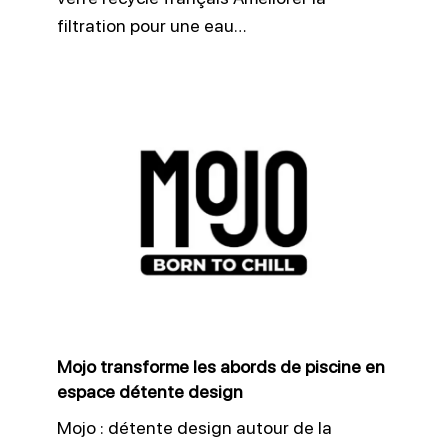
filtration pour une eau…
Mojo
transforme
les
abords
de
piscine
en
espace
Mojo transforme les abords de piscine en
détente
espace détente design
design
Mojo : détente design autour de la