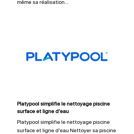
même sa réalisation…
Platypool
simplifie
le
nettoyage
piscine
surface
et
ligne
Platypool simplifie le nettoyage piscine
d’eau
surface et ligne d’eau
Platypool simplifie le nettoyage piscine
surface et ligne d’eau Nettoyer sa piscine