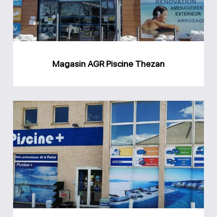
Magasin AGR Piscine Thezan
Magasin
Piscine
Plus
Juvignac