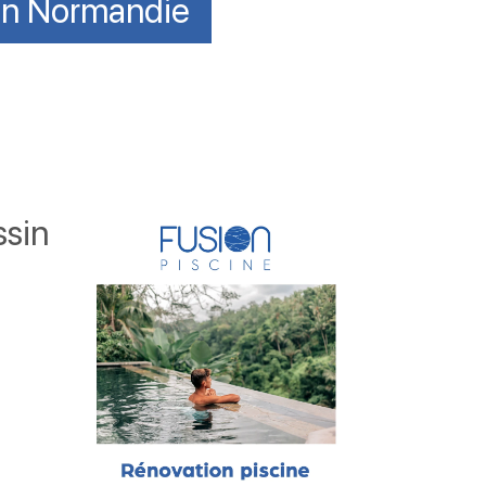
 en Normandie
ssin