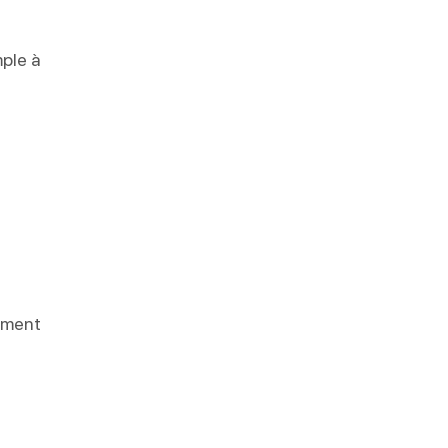
mple à
ement