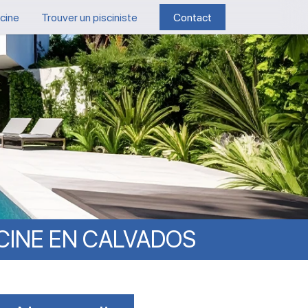
scine
Trouver un pisciniste
Contact
CINE
EN
CALVADOS