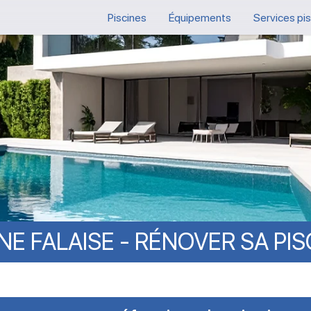
Piscines
Équipements
Services pi
INE
FALAISE
-
RÉNOVER
SA
PIS