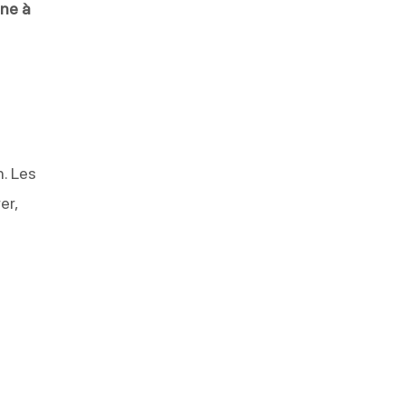
ine à
. Les
er,