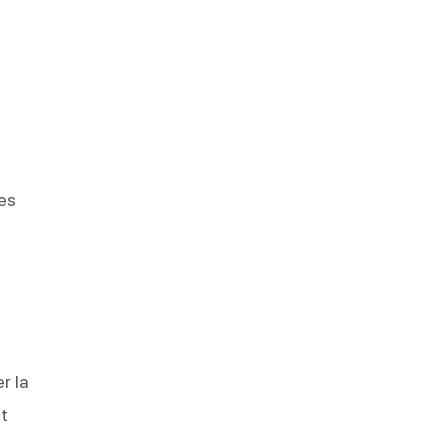
les
r la
nt