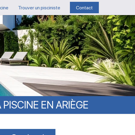
scine
Trouver un pisciniste
Contact
A
PISCINE
EN
ARIÈGE