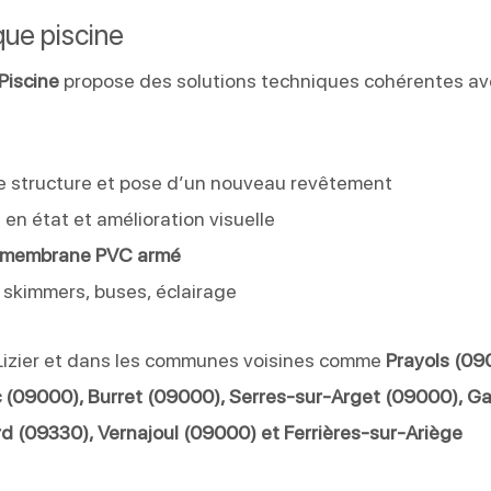
que piscine
Piscine
propose des solutions techniques cohérentes a
de structure et pose d’un nouveau revêtement
 en état et amélioration visuelle
membrane PVC armé
 skimmers, buses, éclairage
-Lizier et dans les communes voisines comme
Prayols (09
c (09000), Burret (09000), Serres-sur-Arget (09000), G
d (09330), Vernajoul (09000) et Ferrières-sur-Ariège