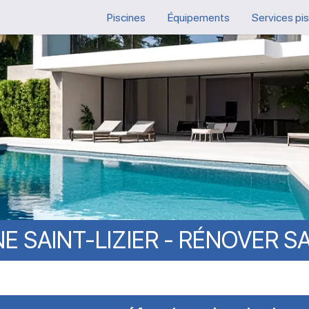
Piscines
Équipements
Services pi
NE
SAINT-LIZIER
-
RÉNOVER
S