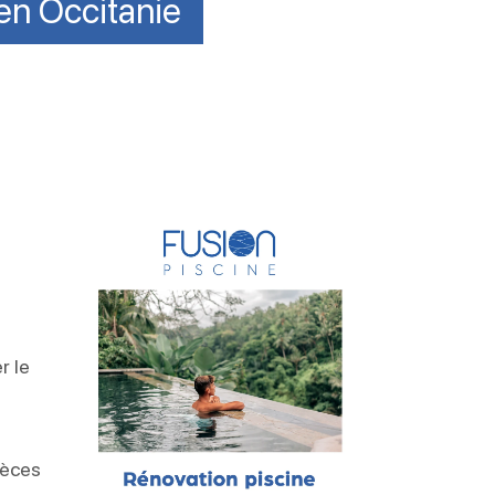
 en Occitanie
?
r le
ièces