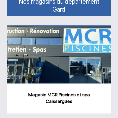
Nos magasins du département
Gard
Magasin
MCR
Piscines
et
spa
Caissargues
Magasin MCR Piscines et spa
Caissargues