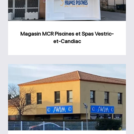
Vestric-
et-
Candiac
Magasin MCR Piscines et Spas Vestric-
et-Candiac
Magasin
Swim
Espace
Piscine
Caveirac