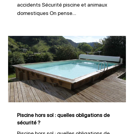
accidents Sécurité piscine et animaux
domestiques On pense…
Piscine
hors
sol
:
quelles
obligations
de
sécurité
Piscine hors sol : quelles obligations de
?
sécurité ?
Piscine hors sol : quelles obligations de