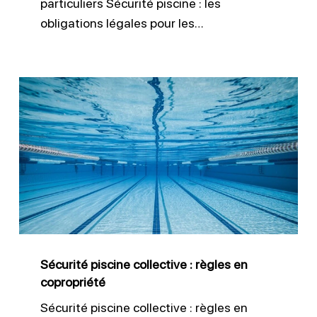
particuliers Sécurité piscine : les
obligations légales pour les…
Sécurité
piscine
collective
:
règles
en
copropriété
Sécurité piscine collective : règles en
copropriété
Sécurité piscine collective : règles en