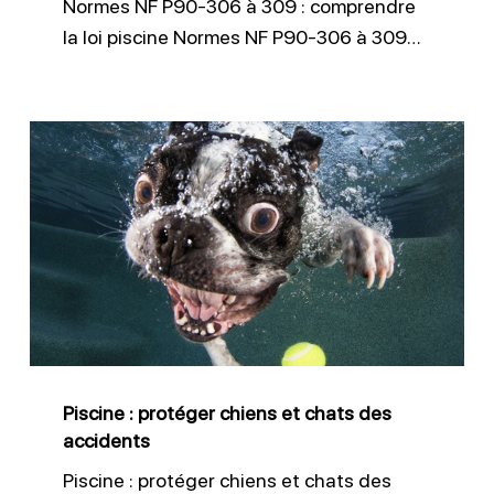
Normes NF P90-306 à 309 : comprendre
piscine
la loi piscine Normes NF P90-306 à 309…
Piscine
:
protéger
chiens
et
chats
des
accidents
Piscine : protéger chiens et chats des
accidents
Piscine : protéger chiens et chats des