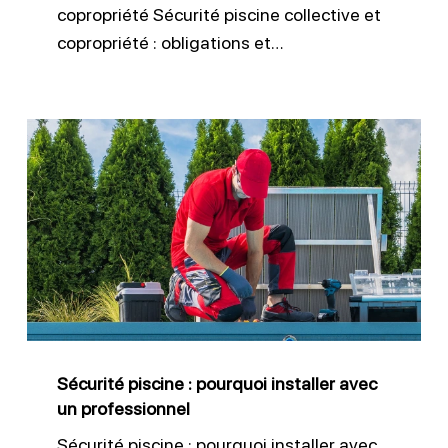
copropriété Sécurité piscine collective et
copropriété : obligations et…
Sécurité
piscine
:
pourquoi
installer
avec
un
professionnel
Sécurité piscine : pourquoi installer avec
un professionnel
Sécurité piscine : pourquoi installer avec