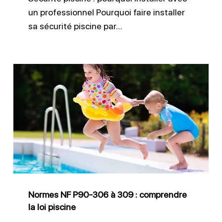
un professionnel Pourquoi faire installer
sa sécurité piscine par…
Normes
NF
P90-
306
à
309
:
comprendre
Normes NF P90-306 à 309 : comprendre
la
la loi piscine
loi