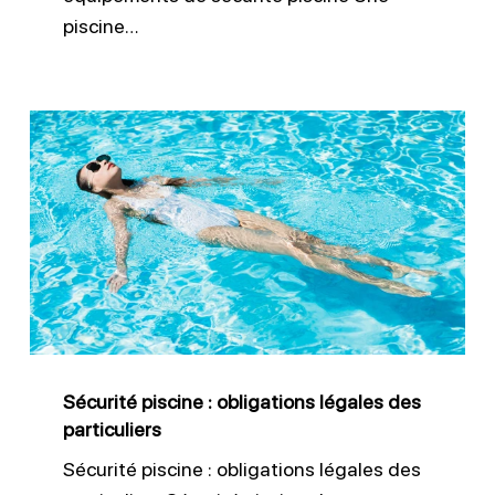
piscine…
Sécurité
piscine
:
obligations
légales
des
particuliers
Sécurité piscine : obligations légales des
particuliers
Sécurité piscine : obligations légales des