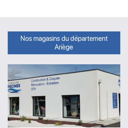
Nos magasins du département
Ariège
Magasin
Labaume
Piscines
Saint-
Jean-
du-
Falga