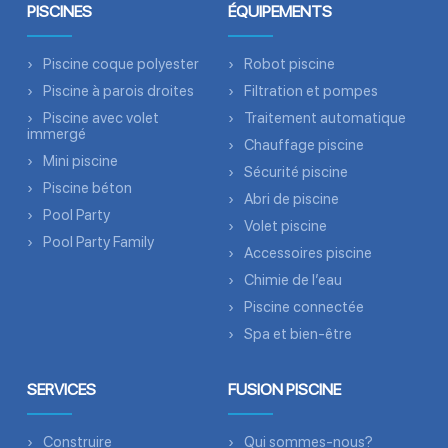
PISCINES
ÉQUIPEMENTS
Piscine coque polyester
Robot piscine
Piscine à parois droites
Filtration et pompes
Piscine avec volet
Traitement automatique
immergé
Chauffage piscine
Mini piscine
Sécurité piscine
Piscine béton
Abri de piscine
Pool Party
Volet piscine
Pool Party Family
Accessoires piscine
Chimie de l’eau
Piscine connectée
Spa et bien-être
SERVICES
FUSION PISCINE
Construire
Qui sommes-nous?