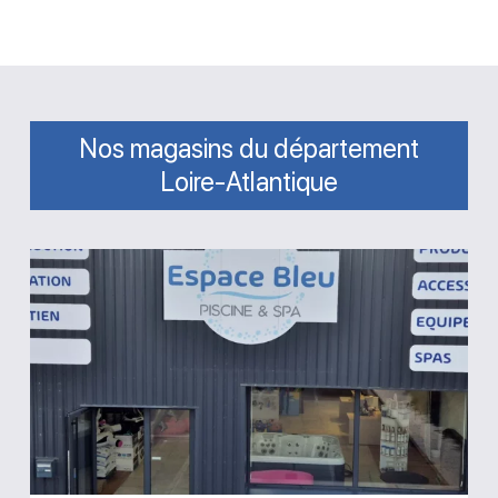
Nos magasins du département
Loire-Atlantique
Magasin
Espace
Bleu
Piscine
et
Spa