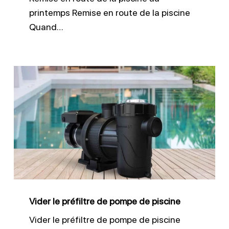
printemps Remise en route de la piscine
Quand…
Vider
le
préfiltre
de
pompe
de
piscine
Vider le préfiltre de pompe de piscine
Vider le préfiltre de pompe de piscine