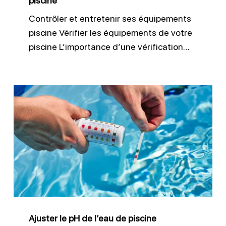
piscine
Contrôler et entretenir ses équipements
piscine Vérifier les équipements de votre
piscine L’importance d’une vérification…
Ajuster
le
pH
de
l’eau
de
piscine
Ajuster le pH de l’eau de piscine