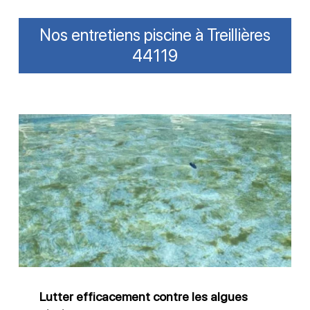
Nos entretiens piscine à Treillières
44119
Lutter
efficacement
contre
les
algues
piscine
Lutter efficacement contre les algues