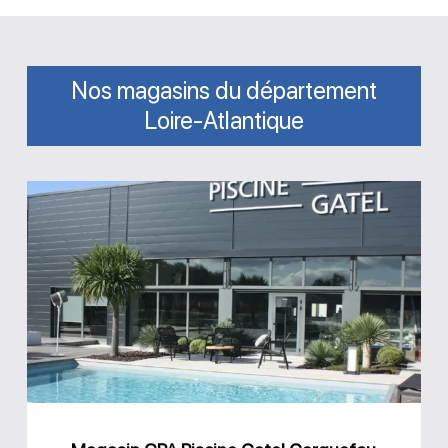
Nos magasins du département
Loire-Atlantique
Magasin
GPA
Piscine
Gatel
Carquefou