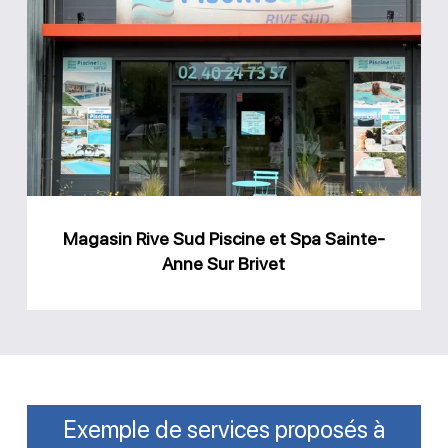
Rive
Sud
Piscine
et
Spa
Sainte-
Anne
Magasin Rive Sud Piscine et Spa Sainte-
Sur
Anne Sur Brivet
Brivet
Exemple de services proposés à