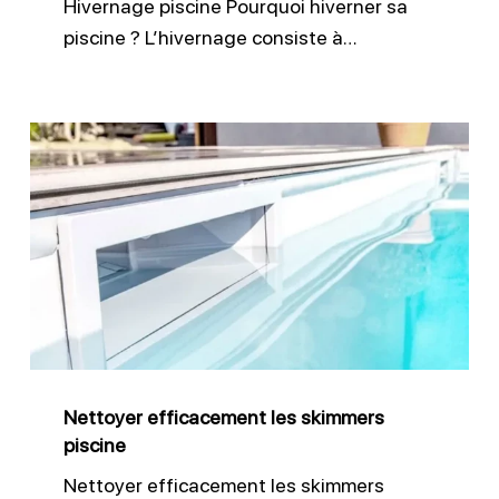
Hivernage piscine Pourquoi hiverner sa
piscine ? L’hivernage consiste à…
Nettoyer
efficacement
les
skimmers
piscine
Nettoyer efficacement les skimmers
piscine
Nettoyer efficacement les skimmers