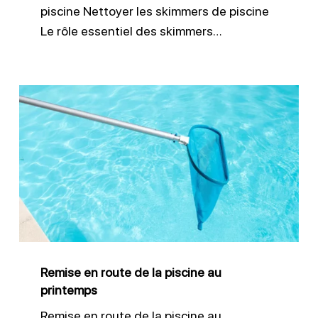
piscine Nettoyer les skimmers de piscine
Le rôle essentiel des skimmers…
Remise
en
route
de
la
piscine
au
printemps
Remise en route de la piscine au
printemps
Remise en route de la piscine au