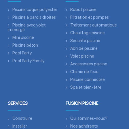
Piscine coque polyester
Robot piscine
Piscine à parois droites
Filtration et pompes
Piscine avec volet
Traitement automatique
immergé
Chauffage piscine
Mini piscine
Sécurité piscine
Piscine béton
Abri de piscine
Pool Party
Volet piscine
Pool Party Family
Accessoires piscine
Chimie de l’eau
Piscine connectée
Spa et bien-être
SERVICES
FUSION PISCINE
Construire
Qui sommes-nous?
Installer
Nos adhérents