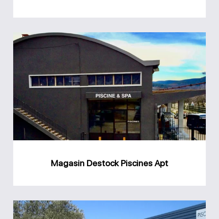
Magasin
Destock
Piscines
Apt
Magasin Destock Piscines Apt
Magasin