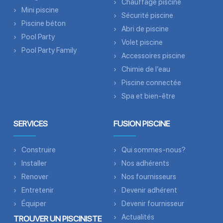
Chauffage piscine
Mini piscine
Sécurité piscine
Piscine béton
Abri de piscine
Pool Party
Volet piscine
Pool Party Family
Accessoires piscine
Chimie de l’eau
Piscine connectée
Spa et bien-être
SERVICES
FUSION PISCINE
Construire
Qui sommes-nous?
Installer
Nos adhérents
Renover
Nos fournisseurs
Entretenir
Devenir adhérent
Équiper
Devenir fournisseur
Actualités
TROUVER UN PISCINISTE