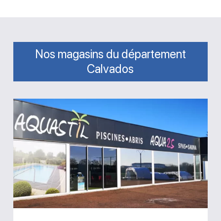
Nos magasins du département
Calvados
Magasin
Aquastil
Piscines
Aqua2S
Bayeux