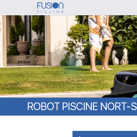
Skip
to
main
content
ROBOT
PISCINE
NORT-S