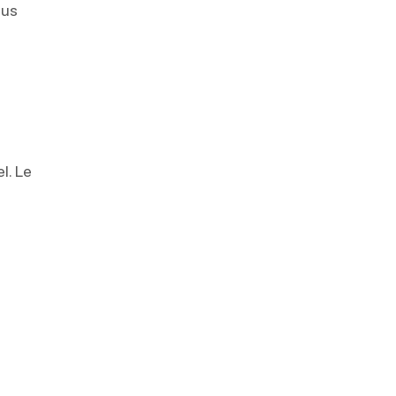
lus
l. Le