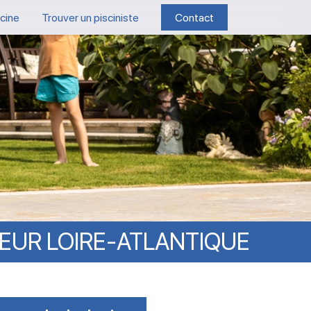
scine
Trouver un pisciniste
Contact
EUR
LOIRE-ATLANTIQUE