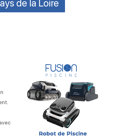
ays de la Loire
en
ent.
 avec