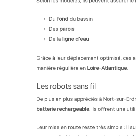
Selon les modèles, ils peuvent assurer le
Du
fond
du bassin
Des
parois
De la
ligne d’eau
Grâce à leur déplacement optimisé, ces ap
manière régulière en
Loire-Atlantique
.
Les robots sans fil
De plus en plus appréciés à Nort-sur-Erdr
batterie rechargeable
. Ils offrent une ut
Leur mise en route reste très simple : il s