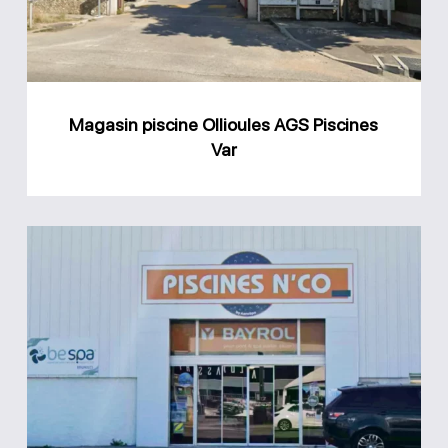
Piscines
Var
Magasin piscine Ollioules AGS Piscines
Var
Magasin
Piscines
N’co
Brignoles