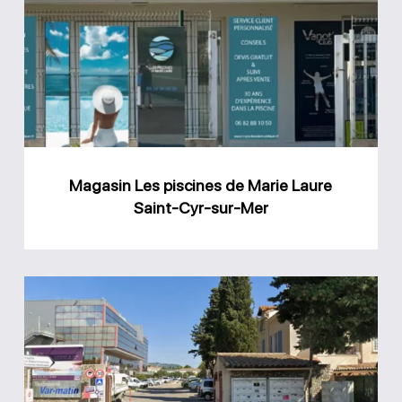
piscines
de
Marie
Laure
Saint-
Cyr-
Magasin Les piscines de Marie Laure
sur-
Saint-Cyr-sur-Mer
Mer
Magasin
piscine
Ollioules
AGS