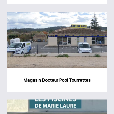
Magasin
Docteur
Pool
Tourrettes
Magasin Docteur Pool Tourrettes
Magasin
Les