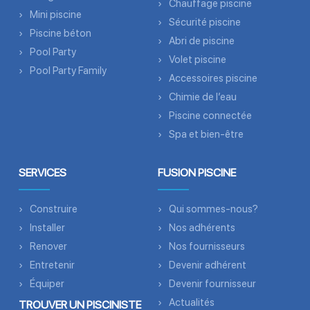
Chauffage piscine
Mini piscine
Sécurité piscine
Piscine béton
Abri de piscine
Pool Party
Volet piscine
Pool Party Family
Accessoires piscine
Chimie de l’eau
Piscine connectée
Spa et bien-être
SERVICES
FUSION PISCINE
Construire
Qui sommes-nous?
Installer
Nos adhérents
Renover
Nos fournisseurs
Entretenir
Devenir adhérent
Équiper
Devenir fournisseur
Actualités
TROUVER UN PISCINISTE