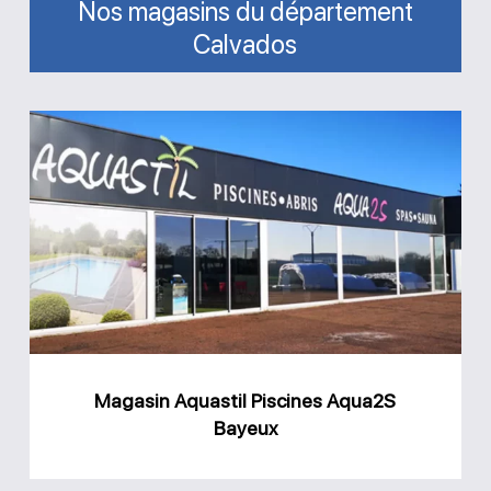
Nos magasins du département
Calvados
Magasin
Aquastil
Piscines
Aqua2S
Bayeux
Magasin Aquastil Piscines Aqua2S
Bayeux